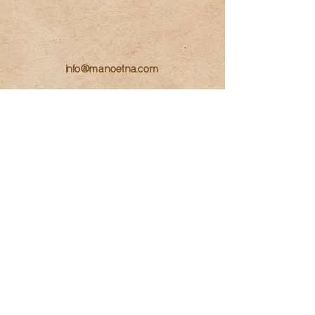
info@manoetna.com
Assine j
! Fique atualizado(a).
á
> > >