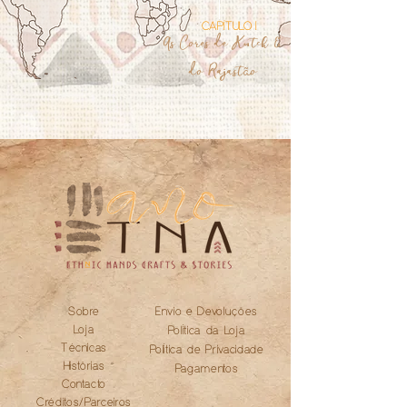
CAPÍTULO I
As Cores de Kutch &
do Rajast
o
ã
Sobre
Envio e Devoluções
Loja
Política da Loja
Técnicas
Política de Privacidade
Histörias
Pagamentos
Contacto
Créditos/Parceiros