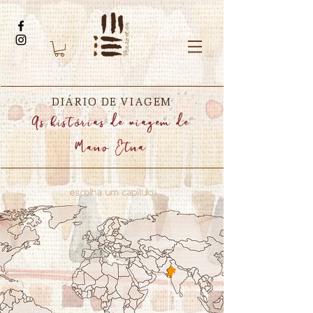
DIÁRIO DE VIAGEM
As hist
rias de viagem de
ó
Mano Etna
escolha um capítulo
.