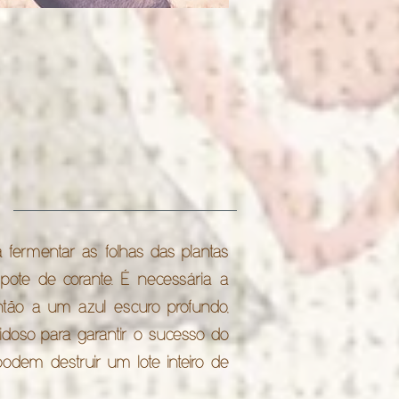
a fermentar as folhas das plantas
o pote de corante. É necessária a
ntão a um azul escuro profundo,
idoso para garantir o sucesso do
odem destruir um lote inteiro de