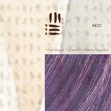
INÍCIO
<< técnicas
< têxteis
< têxteis tingidos