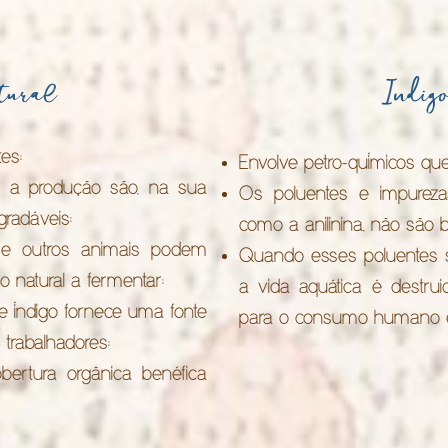
tural
Indig
es;
Envolve petro-químicos qu
e a produção são, na sua
Os poluentes e impurezas
gradáveis;
como a anilinina, não são 
 e outros animais podem
Quando esses poluentes s
o natural a fermentar;
a vida aquática é destru
de índigo fornece uma fonte
para o consumo humano e
 trabalhadores;
bertura orgânica benéfica