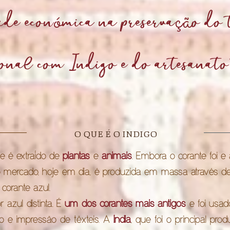
ade econ
mica na preserva
o do 
ó
çã
ional com Indigo e do artesanato
O QUE É O INDIGO
ue é extraído de
plantas
e
animais
. Embora o corante foi e
no mercado, hoje em dia, é produzida em massa através d
 corante azul.
azul distinta. É
um dos corantes mais antigos
e foi usad
o e impressão de têxteis. A
Índia
, que foi o principal pro