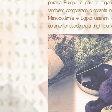
para a Europa e para a regiã
também compraram o corante í
Mesopotâmia e Egipto usaram ig
corante foi usado para tingir ro