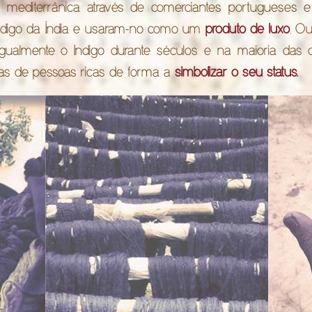
o mediterrânica através de comerciantes portugueses
ndigo da Índia e usaram-no como um
produto de luxo
. Ou
ualmente o Indigo durante séculos e na maioria das cul
upas de pessoas ricas de forma a
simbolizar o seu status.