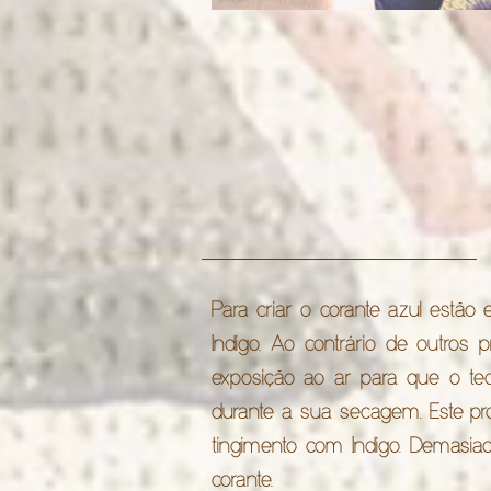
Para criar o corante azul estão
Indigo. Ao contrário de outros 
exposição ao ar para que o tec
durante a sua secagem. Este pro
tingimento com Indigo. Demasia
corante.