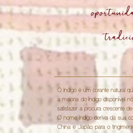
oportunid
tradic
O Indigo é um corante natural q
a maioria do índigo disponível 
satisfazer a procura crescente de
O nome Indigo deriva da sua cor 
China e Japão, para o tingiment