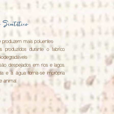
o Sint
tico
é
e produzem mais poluentes;
 produzidos durante o fabrico,
biodegradáveis;
ão despejados em rios e lagos,
ida e a água torna-se impröpria
 animal.