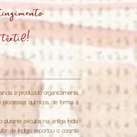
tingimento
 t
xtil!
ê
 ainda é produzido organicamente,
e processos químicos, de forma a
o durante séculos na antiga Índia,
dutor de Indigo, exportou o corante