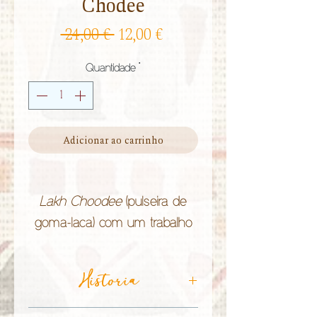
Chodee
Preço
Preço
 24,00 € 
12,00 €
normal
promocional
Quantidade
*
Adicionar ao carrinho
Lakh Choodee
(pulseira de
goma-laca) com um trabalho
manual minucioso e preciso,
com uma temática de
Historia
Mayoor
(pavão), e feita pela
comunidade
Lakhera
do