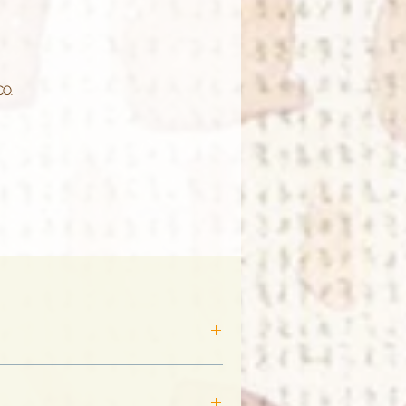
o.
as
os
 e