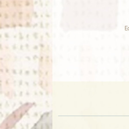
E
n
O
p