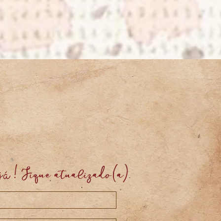
j
! Fique atualizado(a).
á