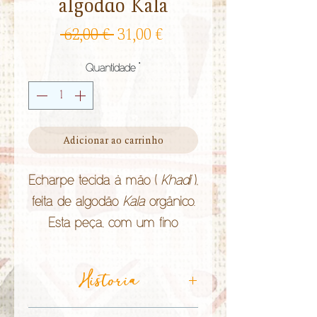
algodão Kala
Preço
Preço
 62,00 € 
31,00 €
normal
promocional
Quantidade
*
Adicionar ao carrinho
Echarpe tecida à mão (
Khadi
),
feita de algodão
Kala
orgânico.
Esta peça, com um fino
bordado étnico de Kutch e
cores naturais tingidas à mão,
Historia
foi criada pelas comunidades
étnicas Kutch que trabalham