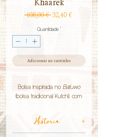
Khaarek
Preço
Preço
 108,00 € 
32,40 €
normal
promocional
Quantidade
*
Adicionar ao carrinho
Bolsa inspirada no
Batuwo
(bolsa tradicional Kutchi), com
as técnicas de bordado à mão
Suf
(de um lado) e
Historia
Kharek
(do
outro) - típicas dos grupos
étnicos da região de Kutch no